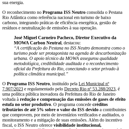
sua energia.
O reconhecimento no
Programa ISS Neutro
consolida o Pestana
Rio Atlântica como referência nacional em turismo de baixo
carbono, integrando práticas de eficiência energética, gestão de
resíduos e neutralização de emissões à sua operação.
José Miguel Carneiro Pacheco, Diretor Executivo da
MOWA Carbon Neutral
, destacou:
“A certificação do Pestana no ISS Neutro demonstra como o
turismo pode ser protagonista na agenda de descarbonização
urbana. O apoio técnico da MOWA assegurou qualidade
metodológica, credibilidade auditada e o reconhecimento
oficial da Prefeitura do Rio, conectando o setor privado à
política climática municipal.”
O
Programa ISS Neutro
, instituído pela
Lei Municipal nº
7.907/2023
e regulamentado pelo
Decreto Rio nº 53.288/2023
, é
uma política pública inovadora da Prefeitura do Rio de Janeiro
voltada à
redução e compensação das emissões de gases de efeito
estufa no setor produtivo
. O programa concede
créditos
tributários de até 5% sobre o valor do ISS devido
a contribuintes
que comprovem, por meio de inventários verificados e auditados, o
monitoramento e a mitigação de suas emissões. Além do incentivo
fiscal, o ISS Neutro oferece
visibilidade institucional,