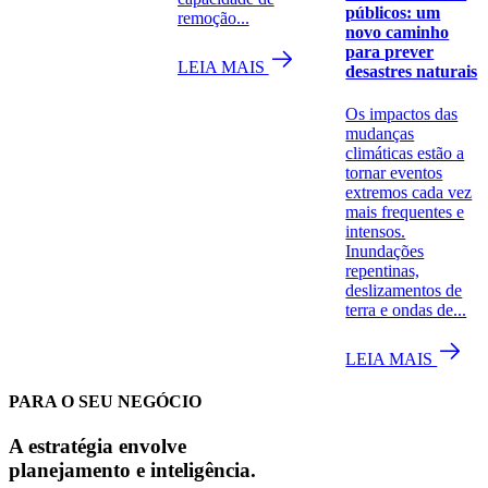
públicos: um
remoção...
novo caminho
para prever
LEIA MAIS
desastres naturais
Os impactos das
mudanças
climáticas estão a
tornar eventos
extremos cada vez
mais frequentes e
intensos.
Inundações
repentinas,
deslizamentos de
terra e ondas de...
LEIA MAIS
PARA O SEU NEGÓCIO
A estratégia envolve
planejamento e inteligência.