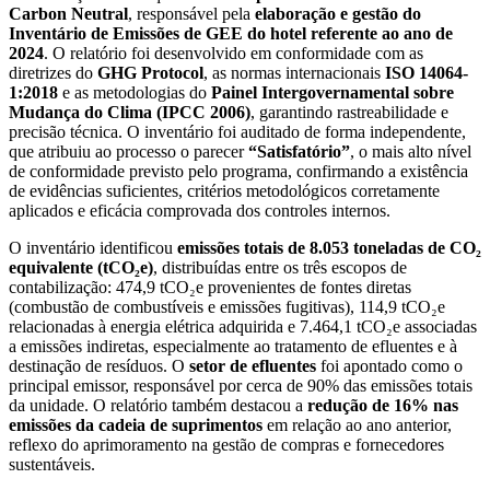
Carbon Neutral
, responsável pela
elaboração e gestão do
Inventário de Emissões de GEE do hotel referente ao ano de
2024
. O relatório foi desenvolvido em conformidade com as
diretrizes do
GHG Protocol
, as normas internacionais
ISO 14064-
1:2018
e as metodologias do
Painel Intergovernamental sobre
Mudança do Clima (IPCC 2006)
, garantindo rastreabilidade e
precisão técnica. O inventário foi auditado de forma independente,
que atribuiu ao processo o parecer
“Satisfatório”
, o mais alto nível
de conformidade previsto pelo programa, confirmando a existência
de evidências suficientes, critérios metodológicos corretamente
aplicados e eficácia comprovada dos controles internos.
O inventário identificou
emissões totais de 8.053 toneladas de CO₂
equivalente (tCO₂e)
, distribuídas entre os três escopos de
contabilização: 474,9 tCO₂e provenientes de fontes diretas
(combustão de combustíveis e emissões fugitivas), 114,9 tCO₂e
relacionadas à energia elétrica adquirida e 7.464,1 tCO₂e associadas
a emissões indiretas, especialmente ao tratamento de efluentes e à
destinação de resíduos. O
setor de efluentes
foi apontado como o
principal emissor, responsável por cerca de 90% das emissões totais
da unidade. O relatório também destacou a
redução de 16% nas
emissões da cadeia de suprimentos
em relação ao ano anterior,
reflexo do aprimoramento na gestão de compras e fornecedores
sustentáveis.