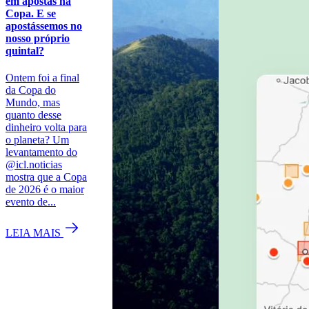
em apostas na
Copa. E se
apostássemos no
nosso próprio
quintal?
Ontem foi a final
da Copa do
Mundo, mas
quanto desse
dinheiro volta para
o planeta? Um
levantamento do
@icl.noticias
mostra que a Copa
de 2026 é o maior
evento de...
LEIA MAIS