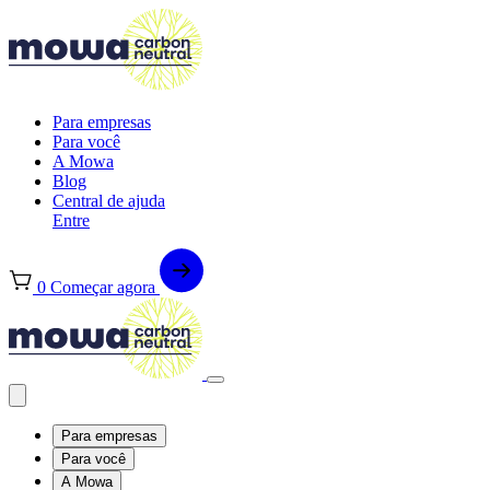
Para empresas
Para você
A Mowa
Blog
Central de ajuda
Entre
0
Começar agora
Para empresas
Para você
A Mowa