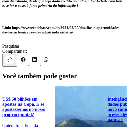
e/ou distribuído, desde que seja dado crédito ao autor, à EcoDebate com link
e, se for o caso, à fonte primária da informação ]
Link: https://www.ecodebate.com.br/2024/02/09/desafios-e-oportunidades-
da-descarbonizacao-da-industria-brasileira/
Pesquisas
Compartilhar:
Você também pode gostar
US$ 50 bilhões em
Inteligênci
apostas na Copa. E se
dados púb
apostássemos no nosso
novo cam
próprio quintal?
prever des
naturais
Ontem foi a final da