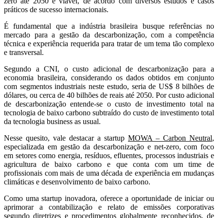
zero até 2050 é viável, de acordo com diversos estudos e casos
práticos de sucesso internacionais.
É fundamental que a indústria brasileira busque referências no
mercado para a gestão da descarbonização, com a competência
técnica e experiência requerida para tratar de um tema tão complexo
e transversal.
Segundo a CNI, o custo adicional de descarbonização para a
economia brasileira, considerando os dados obtidos em conjunto
com segmentos industriais neste estudo, seria de US$ 8 bilhões de
dólares, ou cerca de 40 bilhões de reais até 2050. Por custo adicional
de descarbonização entende-se o custo de investimento total na
tecnologia de baixo carbono subtraído do custo de investimento total
da tecnologia business as usual.
Nesse quesito, vale destacar a startup
MOWA – Carbon Neutral
,
especializada em gestão da descarbonização e net-zero, com foco
em setores como energia, resíduos, efluentes, processos industriais e
agricultura de baixo carbono e que conta com um time de
profissionais com mais de uma década de experiência em mudanças
climáticas e desenvolvimento de baixo carbono.
Como uma startup inovadora, oferece a oportunidade de iniciar ou
aprimorar a contabilização e relato de emissões corporativas
segundo diretrizes e procedimentos globalmente reconhecidos, de