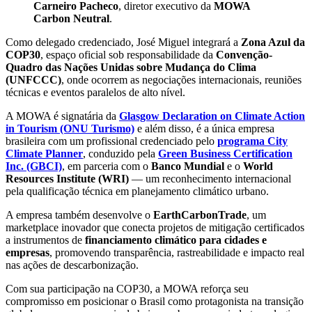
Carneiro Pacheco
, diretor executivo da
MOWA
Carbon Neutral
.
Como delegado credenciado, José Miguel integrará a
Zona Azul da
COP30
, espaço oficial sob responsabilidade da
Convenção-
Quadro das Nações Unidas sobre Mudança do Clima
(UNFCCC)
, onde ocorrem as negociações internacionais, reuniões
técnicas e eventos paralelos de alto nível.
A MOWA é signatária da
Glasgow Declaration on Climate Action
in Tourism (ONU Turismo)
e além disso, é a única empresa
brasileira com um profissional credenciado pelo
programa City
Climate Planner
, conduzido pela
Green Business Certification
Inc. (GBCI)
, em parceria com o
Banco Mundial
e o
World
Resources Institute (WRI)
— um reconhecimento internacional
pela qualificação técnica em planejamento climático urbano.
A empresa também desenvolve o
EarthCarbonTrade
, um
marketplace inovador que conecta projetos de mitigação certificados
a instrumentos de
financiamento climático para cidades e
empresas
, promovendo transparência, rastreabilidade e impacto real
nas ações de descarbonização.
Com sua participação na COP30, a MOWA reforça seu
compromisso em posicionar o Brasil como protagonista na transição