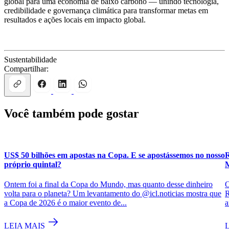
global para uma economia de baixo carbono — unindo tecnologia,
credibilidade e governança climática para transformar metas em
resultados e ações locais em impacto global.
Sustentabilidade
Compartilhar:
Você também pode gostar
US$ 50 bilhões em apostas na Copa. E se apostássemos no nosso
R
próprio quintal?
M
Ontem foi a final da Copa do Mundo, mas quanto desse dinheiro
O
volta para o planeta? Um levantamento do @icl.noticias mostra que
R
a Copa de 2026 é o maior evento de...
a
LEIA MAIS